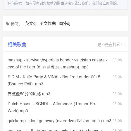
任何数据，如有侵害到您权益的歌曲请来信告知我们，我们会立即删除。
英文dj
英文舞曲
国外dj
标签：
相关歌曲
是不是在找它？！
mashup - survivor,hyperbits bender vs tristan casara -
08-06
eye of the tiger (dj skai dj zak mashup).mp3
E.D.M - Knife Party & VINAI - Bonfire Louder 2015
08-06
(Bounce Edit) .mp3
有点像50分的风格.mp3
08-06
Dutch House - SCNDL - Aftershock (Tremor Re-
08-06
Work).mp3
quickdrop - dont go away (overdrive division remix).mp3
08-06
mashup - tjr ft_ bruno mars - what_s up on heaven
08-06