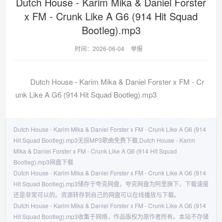
Dutch House - Karim Mika & Daniel Forster
x FM - Crunk Like A G6 (914 Hit Squad
Bootleg).mp3
时间：2026-06-04
举报
Dutch House - Karim Mika & Daniel Forster x FM - Cr
unk Like A G6 (914 Hit Squad Bootleg).mp3
Dutch House - Karim Mika & Daniel Forster x FM - Crunk Like A G6 (914
Hit Squad Bootleg).mp3无损MP3歌曲免费下载,Dutch House - Karim
Mika & Daniel Forster x FM - Crunk Like A G6 (914 Hit Squad
Bootleg).mp3网盘下载
Dutch House - Karim Mika & Daniel Forster x FM - Crunk Like A G6 (914
Hit Squad Bootleg).mp3储存于夸克网盘，夸克网盘为阿里旗下，下载速度
还是非常可以的。资源转存到自己的网盘可以在线播放与下载。
Dutch House - Karim Mika & Daniel Forster x FM - Crunk Like A G6 (914
Hit Squad Bootleg).mp3收集于网络，作品版权为原作者所有。本站不存储