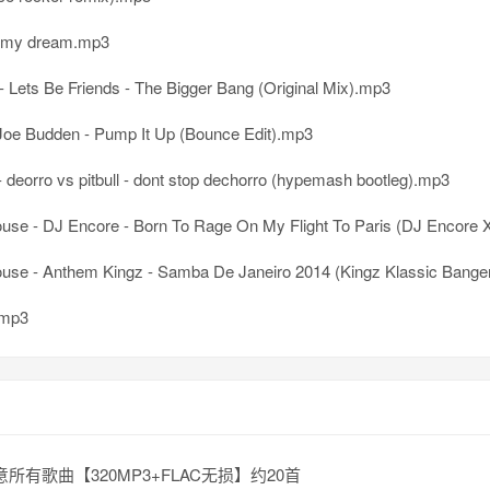
f my dream.mp3
- Lets Be Friends - The Bigger Bang (Original Mix).mp3
Joe Budden - Pump It Up (Bounce Edit).mp3
 deorro vs pitbull - dont stop dechorro (hypemash bootleg).mp3
se - DJ Encore - Born To Rage On My Flight To Paris (DJ Encore X Bosa An
use - Anthem Kingz - Samba De Janeiro 2014 (Kingz Klassic Bange
.mp3
意所有歌曲【320MP3+FLAC无损】约20首