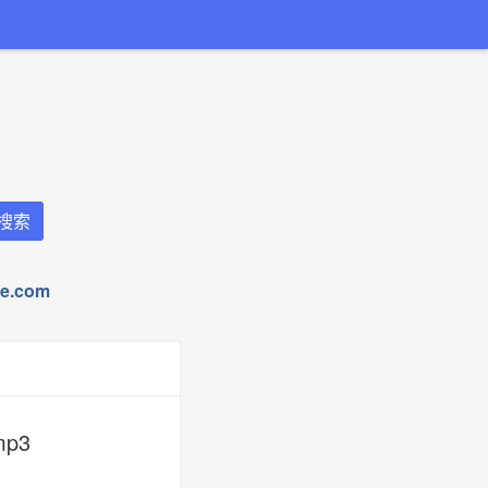
.com
mp3