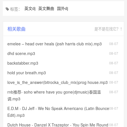
英文dj
英文舞曲
国外dj
标签：
相关歌曲
是不是在找它？！
emelee – head over heals (josh harris club mix).mp3
08-07
dhd scene.mp3
08-07
backstabber.mp3
08-07
hold your breath.mp3
08-07
love_is_the_answer(bitrocka_club_mix)prog house.mp3
08-07
rnb推荐- soho where have you gone(djmusic)泰国滥
08-07
调.mp3
E.D.M - DJ Jeff - We No Speak Americano (Latin Bounce
08-07
Edit).mp3
Dutch House - Danzel X Trazeptor - You Spin Me Round
08-07