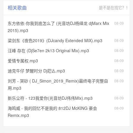
相关歌曲
是不是在找它？！
东方依依-你我到底怎么了 (光音坊DJ杨绎龙 djMarx Mix
08-09
2015).mp3
梁剑东《夜色2019》(DJcandy Extended MiX).mp3
08-09
汪峰 存在 (DjSe7en 2k13 Original Mix).mp3
08-09
爱情专属权.mp3
08-09
迪克牛仔 梦醒时分 Dj葒亾.mp3
08-09
刘芳 - 哭砂 ( DJ_Simon_2019_Remix)最终电子完整自
08-09
用.mp3
新乐尘符 - 123我爱你(光音坊DJ伟伟Mix).mp3
08-09
海鸣威 - 我的回忆不是我的 812DJ McKING 豪会
08-09
Remix.mp3