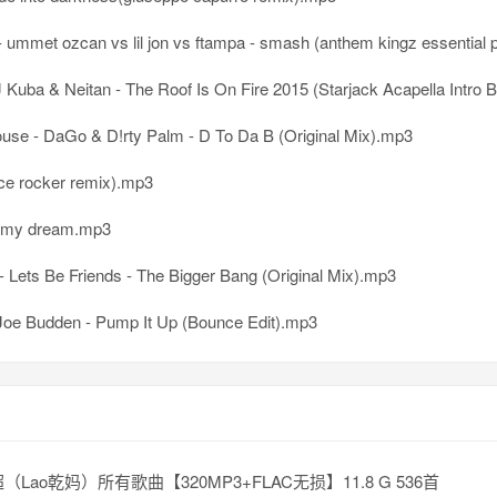
mmet ozcan vs lil jon vs ftampa - smash (anthem kingz essential party starter
uba & Neitan - The Roof Is On Fire 2015 (Starjack Acapella Intro Boun
use - DaGo & D!rty Palm - D To Da B (Original Mix).mp3
ce rocker remix).mp3
f my dream.mp3
- Lets Be Friends - The Bigger Bang (Original Mix).mp3
Joe Budden - Pump It Up (Bounce Edit).mp3
（Lao乾妈）所有歌曲【320MP3+FLAC无损】11.8 G 536首