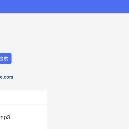
.com
.mp3