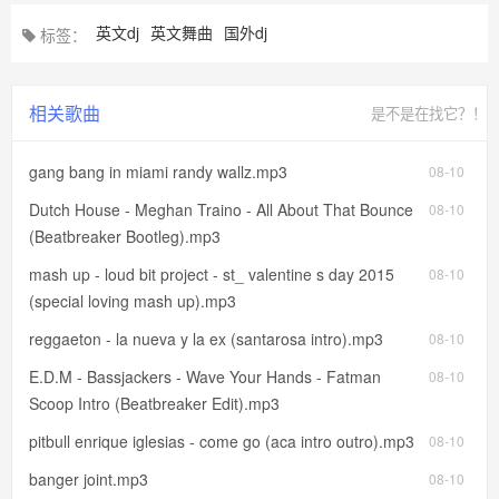
英文dj
英文舞曲
国外dj
标签：
相关歌曲
是不是在找它？！
gang bang in miami randy wallz.mp3
08-10
Dutch House - Meghan Traino - All About That Bounce
08-10
(Beatbreaker Bootleg).mp3
mash up - loud bit project - st_ valentine s day 2015
08-10
(special loving mash up).mp3
reggaeton - la nueva y la ex (santarosa intro).mp3
08-10
E.D.M - Bassjackers - Wave Your Hands - Fatman
08-10
Scoop Intro (Beatbreaker Edit).mp3
pitbull enrique iglesias - come go (aca intro outro).mp3
08-10
banger joint.mp3
08-10