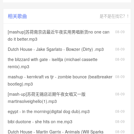
相关歌曲
是不是在找它？！
[mashup]苏荷南京店最近午夜实用男唱新货no one can
08-09
do it better.mp3
Dutch House - Jake Sgarlato - Bowzer (Dirty) .mp3
08-09
the blizzard with gate - iselilja (michael cassette
08-09
remix).mp3
mashup - kernkraft vs tjr - zombie bounce (beatbreaker
08-09
bootleg).mp3
[mash-up]苏荷无锡店近期午夜女唱又一版
08-09
martinsolveighello(1).mp3
egypt - in the morning(digital dog dub).mp3
08-09
bibi duotone - she hits on me.mp3
08-09
Dutch House - Martin Garrix - Animals (Will Sparks
08-09