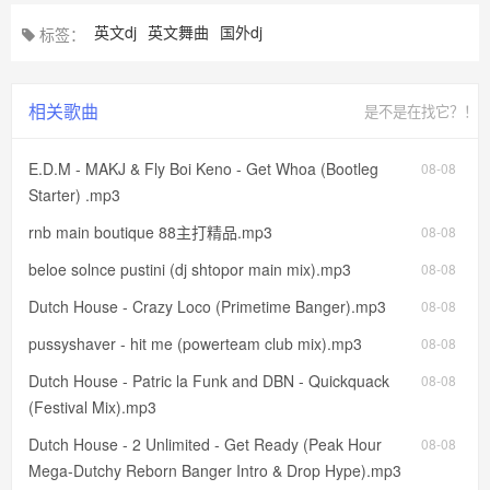
英文dj
英文舞曲
国外dj
标签：
相关歌曲
是不是在找它？！
E.D.M - MAKJ & Fly Boi Keno - Get Whoa (Bootleg
08-08
Starter) .mp3
rnb main boutique 88主打精品.mp3
08-08
beloe solnce pustini (dj shtopor main mix).mp3
08-08
Dutch House - Crazy Loco (Primetime Banger).mp3
08-08
pussyshaver - hit me (powerteam club mix).mp3
08-08
Dutch House - Patric la Funk and DBN - Quickquack
08-08
(Festival Mix).mp3
Dutch House - 2 Unlimited - Get Ready (Peak Hour
08-08
Mega-Dutchy Reborn Banger Intro & Drop Hype).mp3