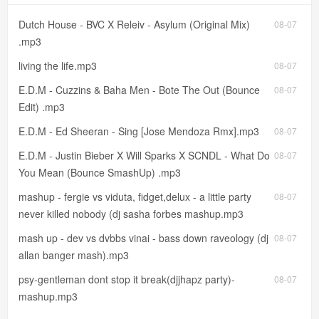
Dutch House - BVC X Releiv - Asylum (Original Mix)
08-07
.mp3
living the life.mp3
08-07
E.D.M - Cuzzins & Baha Men - Bote The Out (Bounce
08-07
Edit) .mp3
E.D.M - Ed Sheeran - Sing [Jose Mendoza Rmx].mp3
08-07
E.D.M - Justin Bieber X Will Sparks X SCNDL - What Do
08-07
You Mean (Bounce SmashUp) .mp3
mashup - fergie vs viduta, fidget,delux - a little party
08-07
never killed nobody (dj sasha forbes mashup.mp3
mash up - dev vs dvbbs vinai - bass down raveology (dj
08-07
allan banger mash).mp3
psy-gentleman dont stop it break(djjhapz party)-
08-07
mashup.mp3