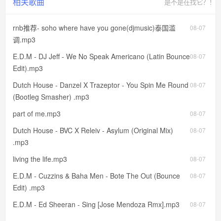
相关歌曲
是不是在找它？！
rnb推荐- soho where have you gone(djmusic)泰国滥
08-07
调.mp3
E.D.M - DJ Jeff - We No Speak Americano (Latin Bounce
08-07
Edit).mp3
Dutch House - Danzel X Trazeptor - You Spin Me Round
08-07
(Bootleg Smasher) .mp3
part of me.mp3
08-07
Dutch House - BVC X Releiv - Asylum (Original Mix)
08-07
.mp3
living the life.mp3
08-07
E.D.M - Cuzzins & Baha Men - Bote The Out (Bounce
08-07
Edit) .mp3
E.D.M - Ed Sheeran - Sing [Jose Mendoza Rmx].mp3
08-07