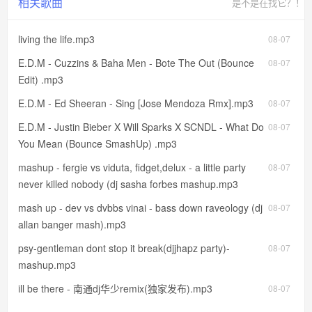
相关歌曲
是不是在找它？！
living the life.mp3
08-07
E.D.M - Cuzzins & Baha Men - Bote The Out (Bounce
08-07
Edit) .mp3
E.D.M - Ed Sheeran - Sing [Jose Mendoza Rmx].mp3
08-07
E.D.M - Justin Bieber X Will Sparks X SCNDL - What Do
08-07
You Mean (Bounce SmashUp) .mp3
mashup - fergie vs viduta, fidget,delux - a little party
08-07
never killed nobody (dj sasha forbes mashup.mp3
mash up - dev vs dvbbs vinai - bass down raveology (dj
08-07
allan banger mash).mp3
psy-gentleman dont stop it break(djjhapz party)-
08-07
mashup.mp3
ill be there - 南通dj华少remix(独家发布).mp3
08-07