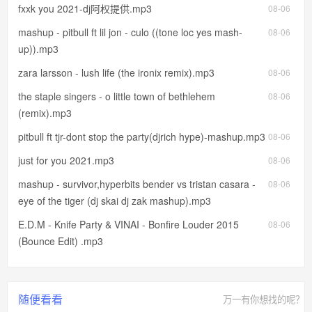
fxxk you 2021-dj阿权提供.mp3
08-06
mashup - pitbull ft lil jon - culo ((tone loc yes mash-
08-06
up)).mp3
zara larsson - lush life (the ironix remix).mp3
08-06
the staple singers - o little town of bethlehem
08-06
(remix).mp3
pitbull ft tjr-dont stop the party(djrich hype)-mashup.mp3
08-06
just for you 2021.mp3
08-06
mashup - survivor,hyperbits bender vs tristan casara -
08-06
eye of the tiger (dj skai dj zak mashup).mp3
E.D.M - Knife Party & VINAI - Bonfire Louder 2015
08-06
(Bounce Edit) .mp3
随便看看
万一有你想找的呢？