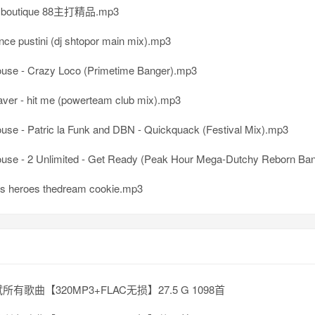
n boutique 88主打精品.mp3
nce pustini (dj shtopor main mix).mp3
use - Crazy Loco (Primetime Banger).mp3
ver - hit me (powerteam club mix).mp3
use - Patric la Funk and DBN - Quickquack (Festival Mix).mp3
se - 2 Unlimited - Get Ready (Peak Hour Mega-Dutchy Reborn Banger Intro 
s heroes thedream cookie.mp3
所有歌曲【320MP3+FLAC无损】27.5 G 1098首