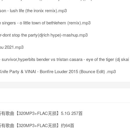
son - lush life (the ironix remix).mp3
e singers - o little town of bethlehem (remix).mp3
t tjr-dont stop the party(djrich hype)-mashup.mp3
 you 2021.mp3
survivor,hyperbits bender vs tristan casara - eye of the tiger (dj skai dj
Knife Party & VINAI - Bonfire Louder 2015 (Bounce Edit) .mp3
有歌曲【320MP3+FLAC无损】5.1G 257首
有歌曲【320MP3+FLAC无损】约64首