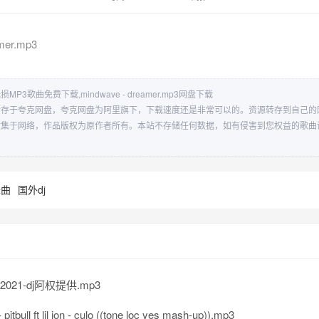
mer.mp3
mp3无损MP3歌曲免费下载,mindwave - dreamer.mp3网盘下载
amer.mp3储存于夸克网盘，夸克网盘为阿里旗下，下载速度还是非常可以的。资源转存到自
amer.mp3收集于网络，作品版权为原作者所有。本站不存储任何数据，如有侵害到您权益的
舞曲
国外dj
u 2021-dj阿权提供.mp3
pitbull ft lil jon - culo ((tone loc yes mash-up)).mp3