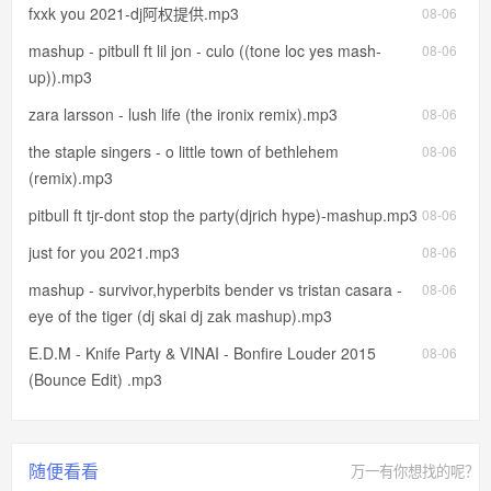
fxxk you 2021-dj阿权提供.mp3
08-06
mashup - pitbull ft lil jon - culo ((tone loc yes mash-
08-06
up)).mp3
zara larsson - lush life (the ironix remix).mp3
08-06
the staple singers - o little town of bethlehem
08-06
(remix).mp3
pitbull ft tjr-dont stop the party(djrich hype)-mashup.mp3
08-06
just for you 2021.mp3
08-06
mashup - survivor,hyperbits bender vs tristan casara -
08-06
eye of the tiger (dj skai dj zak mashup).mp3
E.D.M - Knife Party & VINAI - Bonfire Louder 2015
08-06
(Bounce Edit) .mp3
随便看看
万一有你想找的呢？