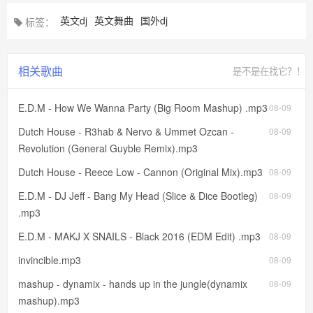
英文dj
英文舞曲
国外dj
标签：
相关歌曲
是不是在找它？！
E.D.M - How We Wanna Party (Big Room Mashup) .mp3
08-09
Dutch House - R3hab & Nervo & Ummet Ozcan -
08-09
Revolution (General Guyble Remix).mp3
Dutch House - Reece Low - Cannon (Original Mix).mp3
08-09
E.D.M - DJ Jeff - Bang My Head (Slice & Dice Bootleg)
08-09
.mp3
E.D.M - MAKJ X SNAILS - Black 2016 (EDM Edit) .mp3
08-09
invincible.mp3
08-09
mashup - dynamix - hands up in the jungle(dynamix
08-09
mashup).mp3