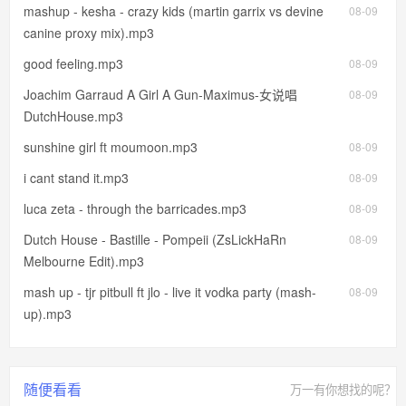
mashup - kesha - crazy kids (martin garrix vs devine
08-09
canine proxy mix).mp3
good feeling.mp3
08-09
Joachim Garraud A Girl A Gun-Maximus-女说唱
08-09
DutchHouse.mp3
sunshine girl ft moumoon.mp3
08-09
i cant stand it.mp3
08-09
luca zeta - through the barricades.mp3
08-09
Dutch House - Bastille - Pompeii (ZsLickHaRn
08-09
Melbourne Edit).mp3
mash up - tjr pitbull ft jlo - live it vodka party (mash-
08-09
up).mp3
随便看看
万一有你想找的呢？