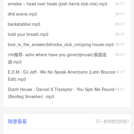
emelee – head over heals (josh harris club mix).mp3
08-07
dhd scene.mp3
08-07
backstabber.mp3
08-07
hold your breath.mp3
08-07
love_is_the_answer(bitrocka_club_mix)prog house.mp3
08-07
rnb推荐- soho where have you gone(djmusic)泰国滥
08-07
调.mp3
E.D.M - DJ Jeff - We No Speak Americano (Latin Bounce
08-07
Edit).mp3
Dutch House - Danzel X Trazeptor - You Spin Me Round
08-07
(Bootleg Smasher) .mp3
随便看看
万一有你想找的呢？