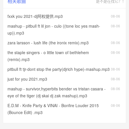
相关歌曲
是不是在找它？！
fxxk you 2021-dj阿权提供.mp3
08-06
mashup - pitbull ft lil jon - culo ((tone loc yes mash-
08-06
up)).mp3
zara larsson - lush life (the ironix remix).mp3
08-06
the staple singers - o little town of bethlehem
08-06
(remix).mp3
pitbull ft tjr-dont stop the party(djrich hype)-mashup.mp3
08-06
just for you 2021.mp3
08-06
mashup - survivor,hyperbits bender vs tristan casara -
08-06
eye of the tiger (dj skai dj zak mashup).mp3
E.D.M - Knife Party & VINAI - Bonfire Louder 2015
08-06
(Bounce Edit) .mp3