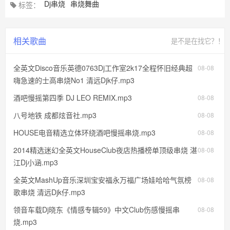
Dj串烧
串烧舞曲
标签：
相关歌曲
是不是在找它？！
全英文Disco音乐英德0763Dj工作室2k17全程怀旧经典超
08-08
嗨急速的士高串烧No1 清远Djk仔.mp3
酒吧慢摇第四季 DJ LEO REMIX.mp3
08-08
八号地铁 成都炫音社.mp3
08-08
HOUSE电音精选立体环绕酒吧慢摇串烧.mp3
08-08
2014精选迷幻全英文HouseClub夜店热播榜单顶级串烧 湛
08-08
江Dj小涵.mp3
全英文MashUp音乐深圳宝安福永万福广场娃哈哈气氛榜
08-08
歌串烧 清远Djk仔.mp3
领音车载Dj晓东《情感专辑59》中文Club伤感慢摇串
08-08
烧.mp3