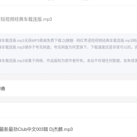
粤语短视频经典车载连版.mp3
典车载连版.mp3无损MP3歌曲免费下载,Dj魅魅 - 网红粤语短视频经典车载连版.mp3
频经典车载连版.mp3储存于夸克网盘，夸克网盘为阿里旗下，下载速度还是非常可以的
频经典车载连版.mp3收集于网络，作品版权为原作者所有。本站不存储任何数据，如有
舞曲
最新最劲Club中文003辑 Dj杰麟.mp3