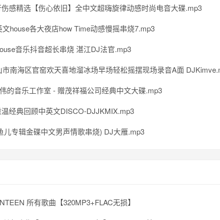
伤感精选【伤心依旧】全中文超嗨旋律动感时尚电音大碟.mp3
英文house各大夜店how Time动感慢摇串烧7.mp3
ouse音乐抖音超长串烧 湛江DJ法官.mp3
佛山市南海区官窑欢天喜地溜冰场早场轻松摇摆现场录音A面 DJKimve.
阿伟的音乐工作室 - 赠茂祥福公司经典中文大碟.mp3
经典回顾中英文DISCO-DJJKMIX.mp3
鱼儿专辑金碟中文男声情歌串烧) DJ大雁.mp3
ENTEEN 所有歌曲【320MP3+FLAC无损】