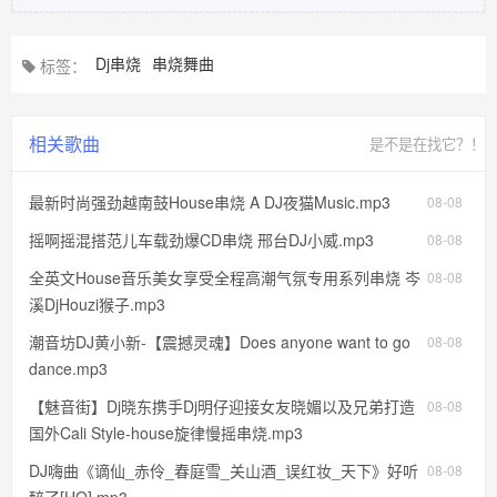
Dj串烧
串烧舞曲
标签：
相关歌曲
是不是在找它？！
最新时尚强劲越南鼓House串烧 A DJ夜猫Music.mp3
08-08
摇啊摇混搭范儿车载劲爆CD串烧 邢台DJ小威.mp3
08-08
全英文House音乐美女享受全程高潮气氛专用系列串烧 岑
08-08
溪DjHouzi猴子.mp3
潮音坊DJ黄小新-【震撼灵魂】Does anyone want to go
08-08
dance.mp3
【魅音街】Dj晓东携手Dj明仔迎接女友晓媚以及兄弟打造
08-08
国外Cali Style-house旋律慢摇串烧.mp3
DJ嗨曲《谪仙_赤伶_春庭雪_关山酒_误红妆_天下》好听
08-08
醉了[HQ].mp3