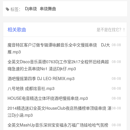
Dj串烧
串烧舞曲
标签：
相关歌曲
是不是在找它？！
魔音特区客户订做专辑谭咏麟音乐全中文慢摇串烧 DJ大
08-08
雁.mp3
全英文Disco音乐英德0763Dj工作室2k17全程怀旧经典超
08-08
嗨急速的士高串烧No1 清远Djk仔.mp3
酒吧慢摇第四季 DJ LEO REMIX.mp3
08-08
八号地铁 成都炫音社.mp3
08-08
HOUSE电音精选立体环绕酒吧慢摇串烧.mp3
08-08
2014精选迷幻全英文HouseClub夜店热播榜单顶级串烧 湛
08-08
江Dj小涵.mp3
全英文MashUp音乐深圳宝安福永万福广场娃哈哈气氛榜
08-08