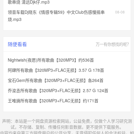
歌串烧 清远Djk仔.mp3
领音车载Dj晓东《情感专辑59》中文Club伤感慢摇串
08-08
烧.mp3
随便看看
万一有你想找的呢？
Nightwish(夜愿)所有歌曲【320MP3】约536首
阿肆所有歌曲【320MP3+FLAC无损】3.57 G 178首
宝石Gem所有歌曲【320MP3+FLAC无损】各264首
乔浚丞所有歌曲【320MP3+FLAC无损】2.57 G 124首
王唯旖所有歌曲【320MP3+FLAC无损】约171首
声明：本站是一个网盘资源检索网站，公益免费，仅做个人学习研究测
试，不存储、复制、传播任何影音数据，更不提供下载服务。
内容均来自第三方网盘用户的公开分享，无意侵犯任何人的合法权益，如