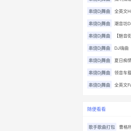
串烧Dj舞曲
全英文H
串烧Dj舞曲
潮音坊DJ黄
串烧Dj舞曲
【魅音街】
串烧Dj舞曲
DJ嗨曲
串烧Dj舞曲
夏日痴情
串烧Dj舞曲
领音车载
串烧Dj舞曲
全英文F
随便看看
歌手歌曲打包
曹格所