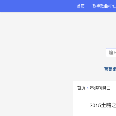
首页
歌手歌曲打包
葡萄街
首页
>
串烧Dj舞曲
2015土