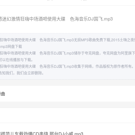
性感迷幻激情狂嗨中场酒吧使用大碟 色海音乐DJ国飞.mp3
情狂嗨中场酒吧使用大碟 色海音乐DJ国飞.mp3无损MP3歌曲免费下载,2015土嗨
mp3网盘下载
情狂嗨中场酒吧使用大碟 色海音乐DJ国飞.mp3储存于夸克网盘，夸克网盘为阿里旗
可以在线播放与下载。
情狂嗨中场酒吧使用大碟 色海音乐DJ国飞.mp3收集于网络，作品版权为原作者所有
告知我们，我们会立即删除。
舞曲
搭范儿车载劲爆CD串烧 邢台DJ小威.mp3