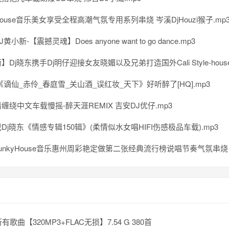
ouse音乐美女享受全程高潮气氛专用系列串烧 岑溪DjHouzi猴子.mp
小新-【震撼灵魂】Does anyone want to go dance.mp3
Dj晓东携手Dj明仔迎接女友晓媚以及兄弟打造国外Cali Style-house旋
《谪仙_赤伶_春庭雪_关山酒_误红妆_天下》好听醉了[HQ].mp3
缠绕中文车载慢摇-醉天涯REMIX 吉安DJ优仔.mp3
Dj晓东《情感专辑150辑》(柔情似水女唱HIFI伤感极品车载).mp3
unkyHouse音乐惠州周彩艳定做第二张经典流行榜说唱节奏气氛串烧 清
有歌曲【320MP3+FLAC无损】7.54 G 380首