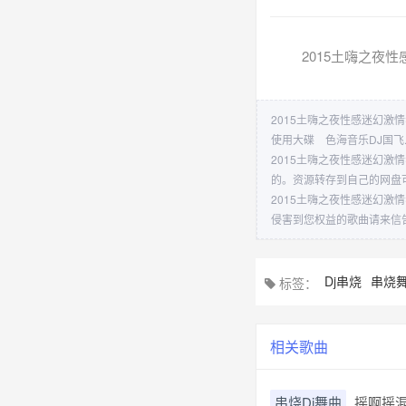
2015土嗨之夜
2015土嗨之夜性感迷幻激
使用大碟 色海音乐DJ国飞.
2015土嗨之夜性感迷幻激
的。资源转存到自己的网盘
2015土嗨之夜性感迷幻激
侵害到您权益的歌曲请来信
Dj串烧
串烧
标签：
相关歌曲
串烧Dj舞曲
摇啊摇混