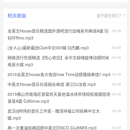
相关歌曲
是不是在找它？！
全英文House音乐精选国外酒吧流行劲嗨系列串烧A面 Dj
08-09
钊仔Rmx.mp3
(女人心)最新最劲Club中文003辑 Dj杰麟.mp3
08-09
网络流行伤感精选【伤心依旧】全中文超嗨旋律动感时尚
08-09
电音大碟.mp3
2016全英文house各大夜店how Time动感慢摇串烧7.mp3
08-09
中英文House音乐抖音超长串烧 湛江DJ法官.mp3
08-09
2015佛山市南海区官窑欢天喜地溜冰场早场轻松摇摆现场
08-09
录音A面 DJKimve.mp3
武汉dj阿伟的音乐工作室 - 赠茂祥福公司经典中文大
08-09
碟.mp3
再一次重温经典回顾中英文DISCO-DJJKMIX.mp3
08-09