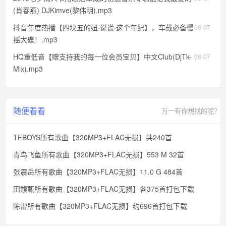
(肖春燕) DJKimve(黎伟明).mp3
抖音年度热播【四块五的妞·说谎·这个年纪】，车载必备慢
08-07
摇大碟！.mp3
HQ重低音【赠支持我的每一位会员宝贝】中文Club(DjTk-
08-07
Mix).mp3
随便看看
万一有你想找的呢？
TFBOYS所有歌曲【320MP3+FLAC无损】共240首
青鸟飞鱼所有歌曲【320MP3+FLAC无损】553 M 32首
张震岳所有歌曲【320MP3+FLAC无损】11.0 G 484首
田馥甄所有歌曲【320MP3+FLAC无损】各375首打包下载
陈雷所有歌曲【320MP3+FLAC无损】约696首打包下载