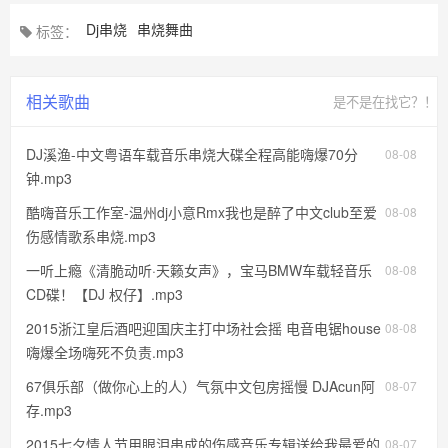
Dj串烧
串烧舞曲
标签：
相关歌曲
是不是在找它？！
DJ溪渔-中文粤语车载音乐串烧大碟全程高能嗨爆70分
08-08
钟.mp3
酷嗨音乐工作室-温州dj小意Rmx我也是醉了中文club至爱
08-08
伤感情歌系串烧.mp3
一听上瘾《清脆动听·天籁女声》，宝马BMW车载轻音乐
08-08
CD碟！【DJ 权仔】.mp3
2015浙江皇后酒吧迎国庆主打中场社会摇 电音电锯house
08-08
嗨爆全场嗨死不负责.mp3
67俱乐部（做你心上的人）气氛中文包房摇慢 DJAcun阿
08-07
存.mp3
2015七夕情人节用眼泪串成的伤感音乐专辑送给我最爱的
08-07