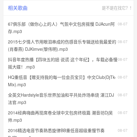
相关歌曲
是不是在找它？！
67俱乐部（做你心上的人）气氛中文包房摇慢 DJAcun阿
08-07
存.mp3
2015七夕情人节用眼泪串成的伤感音乐专辑送给我最爱的
08-07
(肖春燕) DJKimve(黎伟明).mp3
抖音年度热播【四块五的妞·说谎·这个年纪】，车载必备慢
08-07
摇大碟！.mp3
HQ重低音【赠支持我的每一位会员宝贝】中文Club(DjTk-
08-07
Mix).mp3
全英文Hardstyle音乐世界加油和平共处炸场串烧 湛江DJ
08-07
法官.mp3
2014经典嗨曲再现席卷全球中文包房终极篇 潮音坊Dj吴
08-07
帅.mp3
2016精选电音节奏熟悉旋律BB重低音超级重慢节奏
08-07