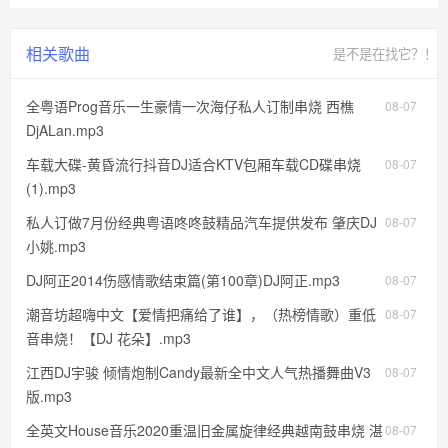
相关歌曲
是不是在找它？！
全粤语Prog音乐一生豪情一次海仔私人订制串烧 西樵
08-07
DjALan.mp3
车载大碟-黄昏流行抖音DJ适合KTV包厢车载CD碟串烧
08-07
(1).mp3
私人订做7月份经典粤语咚咚鼓精品汽车提供发布 肇庆DJ
08-07
小姚.mp3
DJ阿正2014伤感情歌结束篇(第100章)DJ阿正.mp3
08-07
潮音坊超嗨中文【爱情把痛给了谁】，（热榜情歌）重低
08-07
音串烧！【DJ 花朵】.mp3
江西DJ宇骏 倾情炮制Candy最新全中文人气热播舞曲V3
08-07
版.mp3
全英文House音乐2020重温旧金属旋律经典越南鼓串烧 湛
08-07