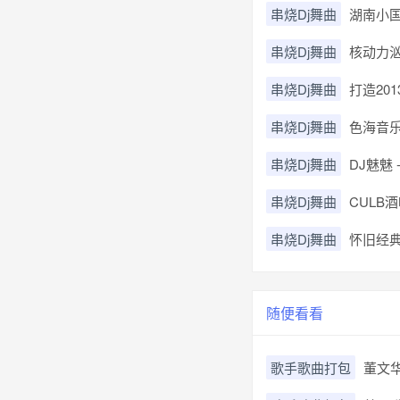
串烧Dj舞曲
湖南小国
串烧Dj舞曲
核动力汹
串烧Dj舞曲
打造20
串烧Dj舞曲
色海音乐
串烧Dj舞曲
DJ魅魅
串烧Dj舞曲
CULB酒
串烧Dj舞曲
怀旧经典
随便看看
歌手歌曲打包
董文华