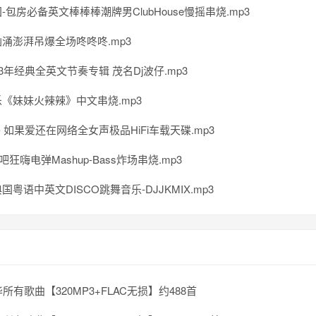
-包房必备英文棒棒棒潮牌男ClubHouse慢摇串烧.mp3
涌澎湃吊爆全场咚咚咚.mp3
13年经典全英文节奏专辑 茂名Dj波仔.mp3
《妹妹火辣辣》中文串烧.mp3
 - 如果爱还在网络全女声极品HiFi车载天碟.mp3
吧狂嗨电弹Mashup-Bass炸场串烧.mp3
国粤语中英文DISCO跳舞音乐-DJJKMIX.mp3
所有歌曲【320MP3+FLAC无损】约488首