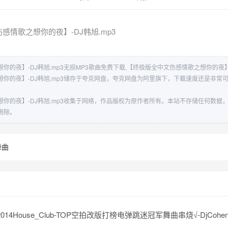
感情歌之想你的夜】-DJ韩旭.mp3
的夜】-DJ韩旭.mp3无损MP3歌曲免费下载,【终极版全中文伤感情歌之想你的夜】-
你的夜】-DJ韩旭.mp3储存于夸克网盘，夸克网盘为阿里旗下，下载速度还是非常
你的夜】-DJ韩旭.mp3收集于网络，作品版权为原作者所有。本站不存储任何数据
删除。
舞曲
14House_Club-TOP空拍改版打榜电弹跳迷冠军舞曲串烧√-DjCoheny(myj Stud