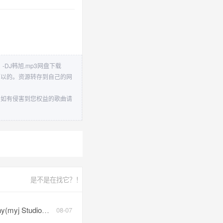
DJ韩旭.mp3网盘下载
可以的。资源转存到自己的网
，如有侵害到您权益的歌曲请
是不是在找它？！
io工作室).mp3
08-07