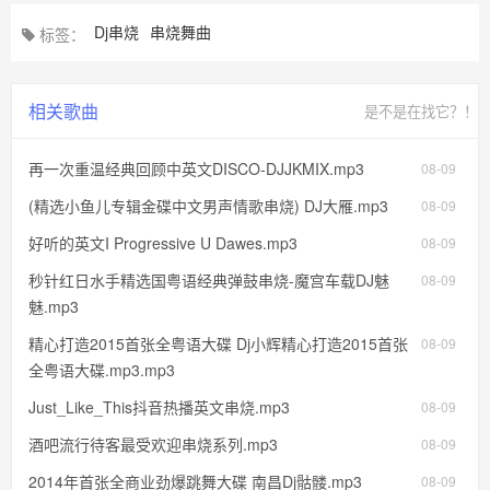
Dj串烧
串烧舞曲
标签：
相关歌曲
是不是在找它？！
再一次重温经典回顾中英文DISCO-DJJKMIX.mp3
08-09
(精选小鱼儿专辑金碟中文男声情歌串烧) DJ大雁.mp3
08-09
好听的英文I Progressive U Dawes.mp3
08-09
秒针红日水手精选国粤语经典弹鼓串烧-魔宫车载DJ魅
08-09
魅.mp3
精心打造2015首张全粤语大碟 Dj小辉精心打造2015首张
08-09
全粤语大碟.mp3.mp3
Just_Like_This抖音热播英文串烧.mp3
08-09
酒吧流行待客最受欢迎串烧系列.mp3
08-09
2014年首张全商业劲爆跳舞大碟 南昌Dj骷髅.mp3
08-09