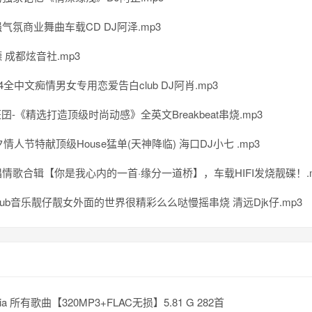
气氛商业舞曲车载CD DJ阿泽.mp3
 成都炫音社.mp3
14全中文痴情男女专用恋爱告白club DJ阿肖.mp3
狂囝-《精选打造顶级时尚动感》全英文Breakbeat串烧.mp3
夕情人节特献顶级House猛单(天神降临) 海口DJ小七 .mp3
情歌合辑【你是我心内的一首·缘分一道桥】，车载HIFI发烧靓碟！.m
lub音乐靓仔靓女外面的世界很精彩么么哒慢摇串烧 清远Djk仔.mp3
zia 所有歌曲【320MP3+FLAC无损】5.81 G 282首