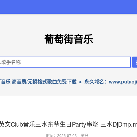
葡萄街音乐
音乐 高音质/无损格式歌曲免费下载 ● 永久域名：www.putaojie
英文Club音乐三水东爷生日Party串烧 三水DjDmp.m
时间：2026-07-03
举报