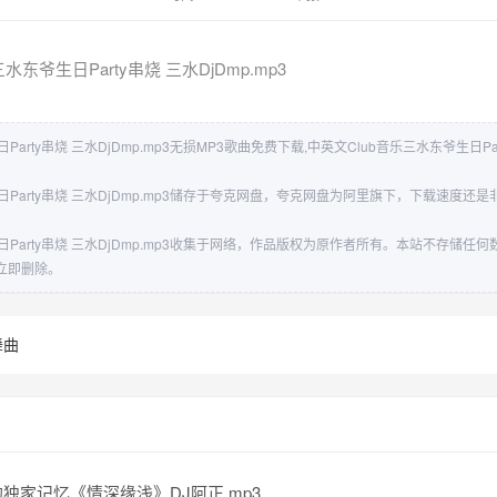
水东爷生日Party串烧 三水DjDmp.mp3
arty串烧 三水DjDmp.mp3无损MP3歌曲免费下载,中英文Club音乐三水东爷生日Part
日Party串烧 三水DjDmp.mp3储存于夸克网盘，夸克网盘为阿里旗下，下载速度
。
日Party串烧 三水DjDmp.mp3收集于网络，作品版权为原作者所有。本站不存储
立即删除。
舞曲
独家记忆《情深缘浅》DJ阿正.mp3