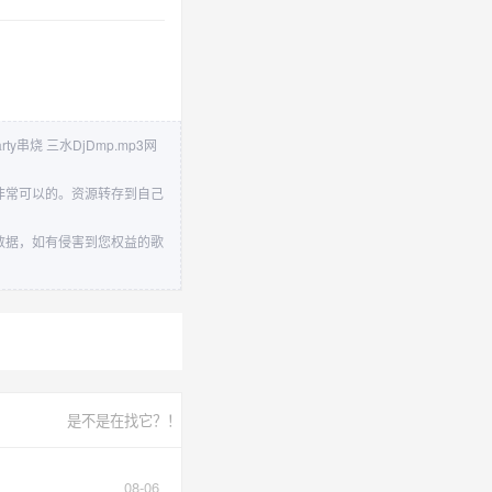
y串烧 三水DjDmp.mp3网
还是非常可以的。资源转存到自己
任何数据，如有侵害到您权益的歌
是不是在找它？！
08-06