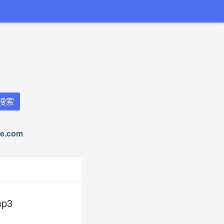
.com
p3