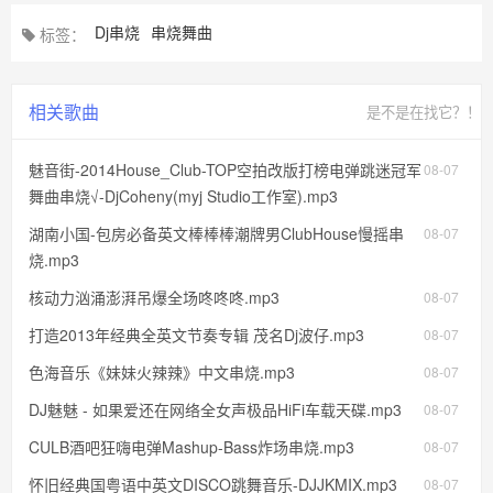
Dj串烧
串烧舞曲
标签：
相关歌曲
是不是在找它？！
魅音街-2014House_Club-TOP空拍改版打榜电弹跳迷冠军
08-07
舞曲串烧√-DjCoheny(myj Studio工作室).mp3
湖南小国-包房必备英文棒棒棒潮牌男ClubHouse慢摇串
08-07
烧.mp3
核动力汹涌澎湃吊爆全场咚咚咚.mp3
08-07
打造2013年经典全英文节奏专辑 茂名Dj波仔.mp3
08-07
色海音乐《妹妹火辣辣》中文串烧.mp3
08-07
DJ魅魅 - 如果爱还在网络全女声极品HiFi车载天碟.mp3
08-07
CULB酒吧狂嗨电弹Mashup-Bass炸场串烧.mp3
08-07
怀旧经典国粤语中英文DISCO跳舞音乐-DJJKMIX.mp3
08-07