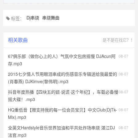
Dj串烧
串烧舞曲
标签：
相关歌曲
是不是在找它？！
67俱乐部（做你心上的人）气氛中文包房摇慢 DJAcun阿
08-07
存.mp3
2015七夕情人节用眼泪串成的伤感音乐专辑送给我最爱的
08-07
(肖春燕) DJKimve(黎伟明).mp3
抖音年度热播【四块五的妞·说谎·这个年纪】，车载必备慢
08-07
摇大碟！.mp3
HQ重低音【赠支持我的每一位会员宝贝】中文Club(DjTk-
08-07
Mix).mp3
全英文Hardstyle音乐世界加油和平共处炸场串烧 湛江DJ
08-07
法官.mp3