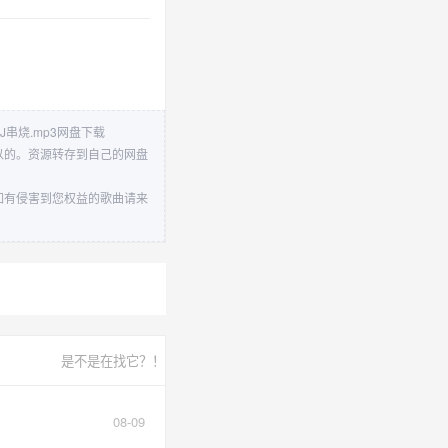
J串烧.mp3网盘下载
可以的。资源转存到自己的网盘
，如有侵害到您权益的歌曲请来
是不是在找它？！
08-09