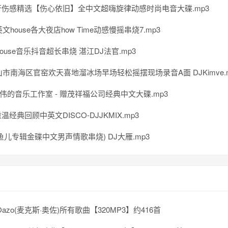
伤感精选【伤心依旧】全中文超嗨旋律动感时尚电音大碟.mp3
英文house各大夜店how Time动感慢摇串烧7.mp3
ouse音乐抖音超长串烧 湛江DJ法官.mp3
佛山市南海区官窑欢天喜地溜冰场早场轻松摇摆现场录音A面 DJKimve.
阿伟的音乐工作室 - 赠茂祥福公司经典中文大碟.mp3
经典回顾中英文DISCO-DJJKMIX.mp3
鱼儿专辑金碟中文男声情歌串烧) DJ大雁.mp3
 Oazo(麦克斯·奥佐)所有歌曲【320MP3】约416首