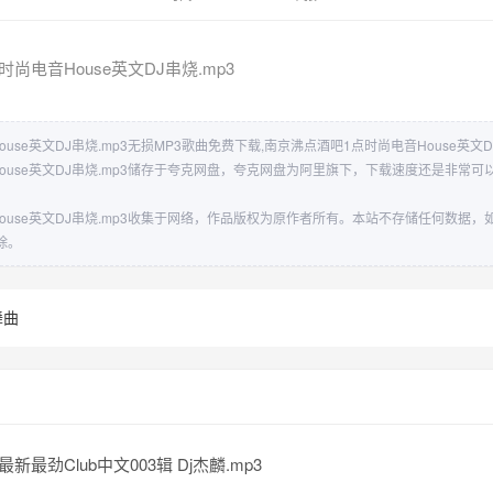
尚电音House英文DJ串烧.mp3
use英文DJ串烧.mp3无损MP3歌曲免费下载,南京沸点酒吧1点时尚电音House英文D
ouse英文DJ串烧.mp3储存于夸克网盘，夸克网盘为阿里旗下，下载速度还是非常
ouse英文DJ串烧.mp3收集于网络，作品版权为原作者所有。本站不存储任何数据
除。
舞曲
最新最劲Club中文003辑 Dj杰麟.mp3