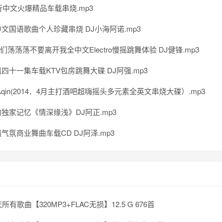
流行中文火爆精品车载串烧.mp3
文国语歌曲个人珍藏串烧 DJ小海阿诺.mp3
我们荡荡荡不要离开我全中文Electro慢摇跳舞体验 DJ健锋.mp3
四十一集车载KTV包房跳舞大碟 DJ阿强.mp3
Aqin(2014．4月主打酒吧超嗨摇头多元素全英文串烧大碟）.mp3
独家记忆《情深缘浅》DJ阿正.mp3
气氛商业舞曲车载CD DJ阿泽.mp3
所有歌曲【320MP3+FLAC无损】12.5 G 676首