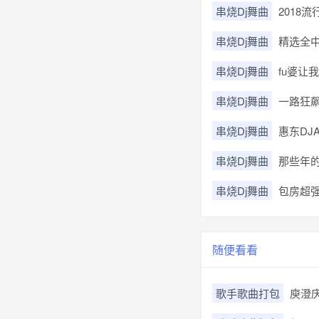
串烧Dj舞曲
2018
串烧Dj舞曲
精选全中
串烧Dj舞曲
fu婆让
串烧Dj舞曲
一路狂飙
串烧Dj舞曲
惠东DJ
串烧Dj舞曲
那些年的
串烧Dj舞曲
包房超强
随便看看
歌手歌曲打包
庾澄庆