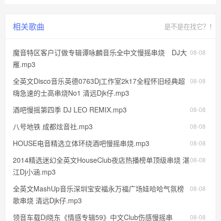
相关歌曲
是不是在找它？！
魔音特区客户订做专辑谭咏麟音乐全中文慢摇串烧 DJ大
08-08
雁.mp3
全英文Disco音乐英德0763Dj工作室2k17全程怀旧经典超
08-08
嗨急速的士高串烧No1 清远Djk仔.mp3
酒吧慢摇第四季 DJ LEO REMIX.mp3
08-08
八号地铁 成都炫音社.mp3
08-08
HOUSE电音精选立体环绕酒吧慢摇串烧.mp3
08-08
2014精选迷幻全英文HouseClub夜店热播榜单顶级串烧 湛
08-08
江Dj小涵.mp3
全英文MashUp音乐深圳宝安福永万福广场娃哈哈气氛榜
08-08
歌串烧 清远Djk仔.mp3
领音车载Dj晓东《情感专辑59》中文Club伤感慢摇串
08-08