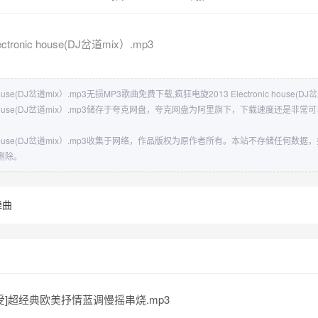
tronic house(DJ岔道mix）.mp3
 house(DJ岔道mix）.mp3无损MP3歌曲免费下载,疯狂电旋2013 Electronic house(
onic house(DJ岔道mix）.mp3储存于夸克网盘，夸克网盘为阿里旗下，下载速度还是
onic house(DJ岔道mix）.mp3收集于网络，作品版权为原作者所有。本站不存储任何
删除。
舞曲
受]超经典欧美抒情蓝调慢摇串烧.mp3