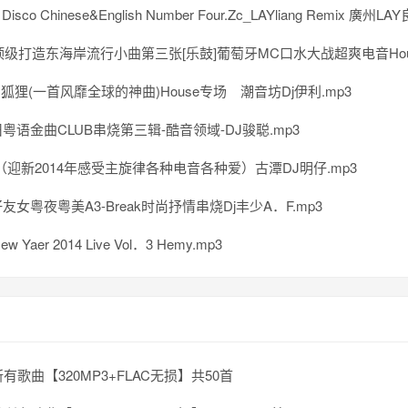
Disco Chinese&English Number Four.Zc_LAYliang Remix 廣州LA
顶级打造东海岸流行小曲第三张[乐鼓]葡萄牙MC口水大战超爽电音House专辑 海
ox 狐狸(一首风靡全球的神曲)House专场 潮音坊Dj伊利.mp3
粤语金曲CLUB串烧第三辑-酷音领域-DJ骏聪.mp3
（迎新2014年感受主旋律各种电音各种爱）古潭DJ明仔.mp3
友女粤夜粤美A3-Break时尚抒情串烧Dj丰少A．F.mp3
ew Yaer 2014 Live Vol．3 Hemy.mp3
有歌曲【320MP3+FLAC无损】共50首