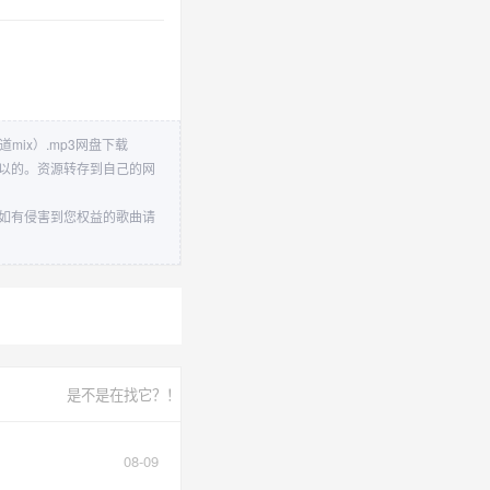
DJ岔道mix）.mp3网盘下载
非常可以的。资源转存到自己的网
数据，如有侵害到您权益的歌曲请
是不是在找它？！
08-09