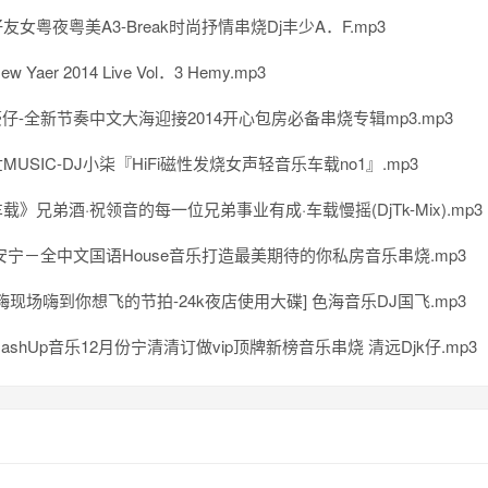
友女粤夜粤美A3-Break时尚抒情串烧Dj丰少A．F.mp3
ew Yaer 2014 Live Vol．3 Hemy.mp3
豪仔-全新节奏中文大海迎接2014开心包房必备串烧专辑mp3.mp3
MUSIC-DJ小柒『HiFi磁性发烧女声轻音乐车载no1』.mp3
载》兄弟酒·祝领音的每一位兄弟事业有成·车载慢摇(DjTk-Mix).mp3
安宁－全中文国语House音乐打造最美期待的你私房音乐串烧.mp3
5土嗨现场嗨到你想飞的节拍-24k夜店使用大碟] 色海音乐DJ国飞.mp3
ashUp音乐12月份宁清清订做vip顶牌新榜音乐串烧 清远Djk仔.mp3