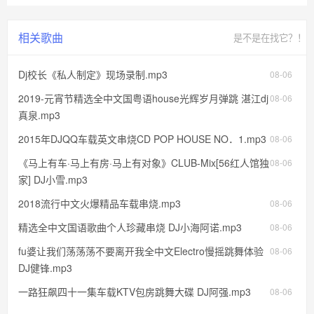
相关歌曲
是不是在找它？！
Dj校长《私人制定》现场录制.mp3
08-06
2019-元宵节精选全中文国粤语house光辉岁月弹跳 湛江dj
08-06
真泉.mp3
2015年DJQQ车载英文串烧CD POP HOUSE NO．1.mp3
08-06
《马上有车·马上有房·马上有对象》CLUB-Mix[56红人馆独
08-06
家] DJ小雪.mp3
2018流行中文火爆精品车载串烧.mp3
08-06
精选全中文国语歌曲个人珍藏串烧 DJ小海阿诺.mp3
08-06
fu婆让我们荡荡荡不要离开我全中文Electro慢摇跳舞体验
08-06
DJ健锋.mp3
一路狂飙四十一集车载KTV包房跳舞大碟 DJ阿强.mp3
08-06