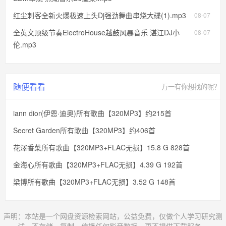
红尘刺客全新火爆极速上头Dj强劲舞曲串烧大碟(1).mp3
08-07
全英文顶级节奏ElectroHouse越鼓风暴音乐 湛江DJ小
08-07
伦.mp3
随便看看
万一有你想找的呢？
iann dior(伊恩·迪奥)所有歌曲【320MP3】约215首
Secret Garden所有歌曲【320MP3】约406首
花澤香菜所有歌曲【320MP3+FLAC无损】15.8 G 828首
金海心所有歌曲【320MP3+FLAC无损】4.39 G 192首
梁博所有歌曲【320MP3+FLAC无损】3.52 G 148首
声明：本站是一个网盘资源检索网站，公益免费，仅做个人学习研究测
试，不存储、复制、传播任何影音数据，更不提供下载服务。