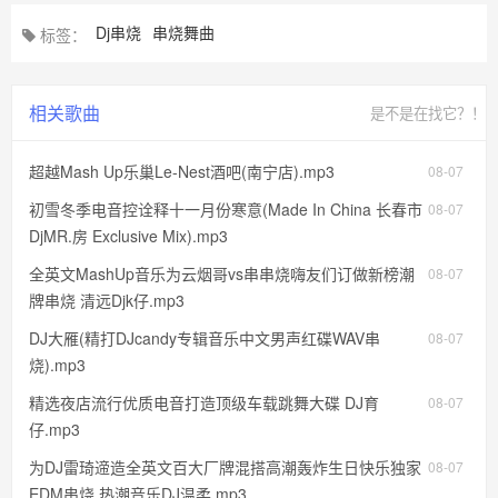
Dj串烧
串烧舞曲
标签：
相关歌曲
是不是在找它？！
超越Mash Up乐巢Le-Nest酒吧(南宁店).mp3
08-07
初雪冬季电音控诠释十一月份寒意(Made In China 长春市
08-07
DjMR.房 Exclusive Mix).mp3
全英文MashUp音乐为云烟哥vs串串烧嗨友们订做新榜潮
08-07
牌串烧 清远Djk仔.mp3
DJ大雁(精打DJcandy专辑音乐中文男声红碟WAV串
08-07
烧).mp3
精选夜店流行优质电音打造顶级车载跳舞大碟 DJ育
08-07
仔.mp3
为DJ雷琦遆造全英文百大厂牌混搭高潮轰炸生日快乐独家
08-07
EDM串烧 热潮音乐DJ温柔.mp3