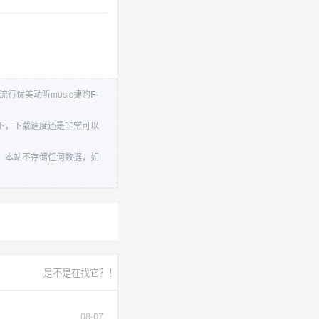
流行优美动听music捷豹F-
里旗下，下载速度还是非常可以
所有。本站不存储任何数据，如
是不是在找它？！
08-07