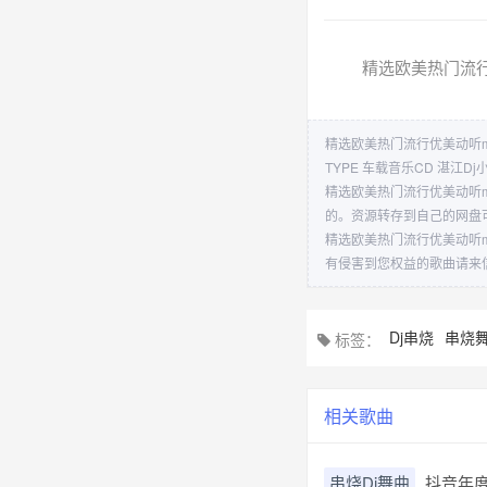
精选欧美热门流行优
精选欧美热门流行优美动听mus
TYPE 车载音乐CD 湛江Dj
精选欧美热门流行优美动听mu
的。资源转存到自己的网盘
精选欧美热门流行优美动听mu
有侵害到您权益的歌曲请来
Dj串烧
串烧
标签：
相关歌曲
串烧Dj舞曲
抖音年度