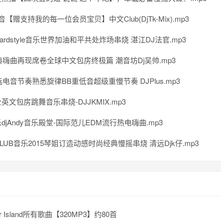
【赠支持我的每一位会员宝贝】中文Club(DjTk-Mix).mp3
ardstyle音乐世界加油和平共处炸场串烧 湛江DJ法官.mp3
经典嗨曲再现席卷全球中文包房终极篇 潮音坊Dj吴帅.mp3
精选电音节奏熟悉旋律BB重低音超级重慢节奏 DJPlus.mp3
英文包房跳舞音乐串烧-DJJKMIX.mp3
djAndy音乐殿堂-国际范儿EDM流行热电嗨曲.mp3
LUB音乐2015琴姐订造动感时尚经典慢摇串烧 清远Djk仔.mp3
r Island所有歌曲【320MP3】约80首