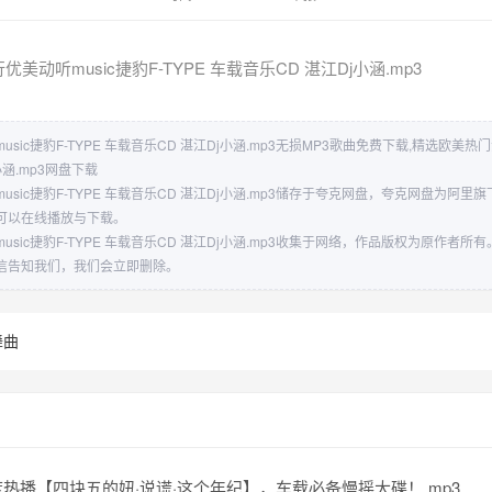
美动听music捷豹F-TYPE 车载音乐CD 湛江Dj小涵.mp3
ic捷豹F-TYPE 车载音乐CD 湛江Dj小涵.mp3无损MP3歌曲免费下载,精选欧美热门
小涵.mp3网盘下载
sic捷豹F-TYPE 车载音乐CD 湛江Dj小涵.mp3储存于夸克网盘，夸克网盘为阿
可以在线播放与下载。
sic捷豹F-TYPE 车载音乐CD 湛江Dj小涵.mp3收集于网络，作品版权为原作者
信告知我们，我们会立即删除。
舞曲
热播【四块五的妞·说谎·这个年纪】，车载必备慢摇大碟！.mp3