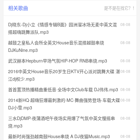
相关歌曲
是不是在找它？！
Dj晓东-Dj小立《情感专辑B面》园洲溜冰场无麦中英文混
08-08
搭超嗨跳舞派队.mp3
越鼓之皇私人会所全英文House音乐混搭越鼓串烧
08-08
DJKuNine.mp3
武汉赫本Hepburn早场气氛HIP-HOP RNB串烧.mp3
08-08
2016中英文House音乐20岁生日KTV开心派对跳舞大碟 湛
08-08
江dj权少.mp3
首首置顶热播精曲重低音·全场中文Club车载 DJ伟伟.mp3
08-08
2014新HQ·超嗨狂爆最刺激的·MC·舞曲强势登场-车载大碟
08-08
DJ小雪.mp3
三水DjDMP-夜蒲酒吧午夜场实用爆了气氛中英文慢摇串
08-08
烧.mp3
最新时尚强劲越南鼓House串烧 A DJ夜猫Music.mp3
08-08