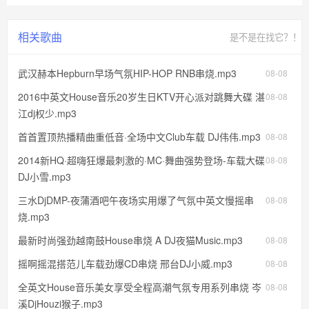
相关歌曲
是不是在找它？！
武汉赫本Hepburn早场气氛HIP-HOP RNB串烧.mp3
08-08
2016中英文House音乐20岁生日KTV开心派对跳舞大碟 湛
08-08
江dj权少.mp3
首首置顶热播精曲重低音·全场中文Club车载 DJ伟伟.mp3
08-08
2014新HQ·超嗨狂爆最刺激的·MC·舞曲强势登场-车载大碟
08-08
DJ小雪.mp3
三水DjDMP-夜蒲酒吧午夜场实用爆了气氛中英文慢摇串
08-08
烧.mp3
最新时尚强劲越南鼓House串烧 A DJ夜猫Music.mp3
08-08
摇啊摇混搭范儿车载劲爆CD串烧 邢台DJ小威.mp3
08-08
全英文House音乐美女享受全程高潮气氛专用系列串烧 岑
08-08
溪DjHouzi猴子.mp3