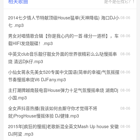
相关歌曲
是不是在找它？！
2014七夕情人节特献顶级House猛单(天神降临) 海口DJ小
08-06
七 .mp3
男女对唱情歌合辑【你是我心内的一首·缘分一道桥】，车
08-06
载HIFI发烧靓碟！.mp3
中英文club音乐靓仔靓女外面的世界很精彩么么哒慢摇串
08-06
烧 清远Djk仔.mp3
小仙女蒋永先美女520专属中文国语(简单的幸福)气氛摇摆
08-06
节奏慢摇串烧V6 DJFany.mp3
主打潮牌越南鼓电音House弹力十足气氛慢摇串烧 湖南Dj
08-06
小国.mp3
全女声抖音热播(我该如何去厮守你才觉得不将
08-06
就)ProgHouse慢摇体验 DJ健锋.mp3
2015年[疯狂的慢摇]老歌新混全英文Mash Up house 安徽
08-06
DJ阿梁 .mp3