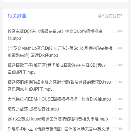
相关歌曲
是不是在找它？！
领音车载Dj晓东《情感专辑59》中文Club伤感慢摇串
08-08
烧.mp3
(全英文MashUp音乐Dj校长订造苏荷SoHo酒吧中场完美榜
08-08
单歌路串烧) 清远Djk仔.mp3
精选情歌王子(邰正宵)世间邰式情歌连串-车载CD(第87
08-08
章)DJ阿正.mp3
精选怀旧经典R&B串烧之感谢华健(致敬曾经的武汉DJ193
08-08
音乐网06年)DJ阿正.mp3
大气拖拉机EDM-HOUSE蹦擦擦裤擦擦 信宜Dj苏灿.mp3
08-08
境界之放逐 成都炫音社.mp3
08-08
2016全英文House精选国外酒吧超强电音摇头串烧.mp3
08-08
Dj晓东-Dj小立《情感专辑B面》园洲溜冰场无麦中英文混
08-08